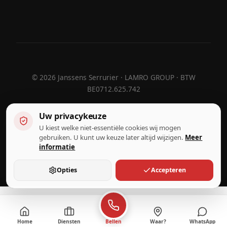
©
2026
Janssens Serrurier · LAMRO GROUP · BTW
BE0712.625.742
Uw privacykeuze
U kiest welke niet-essentiële cookies wij mogen
Ontworpen door
Hebora
Hebora
gebruiken. U kunt uw keuze later altijd wijzigen.
Meer
Gebruiksvoorwaarden
informatie
Privacybeleid
Cookie-instellingen
Opties
Accepteren
Home
Diensten
Waar?
WhatsApp
Bellen