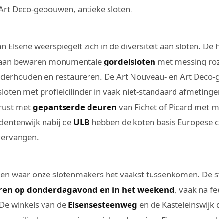
Art Deco-gebouwen, antieke sloten.
an Elsene weerspiegelt zich in de diversiteit aan sloten. De
aan bewaren monumentale
gordelsloten
met messing roz
nderhouden en restaureren. De Art Nouveau- en Art Deco
ten met profielcilinder in vaak niet-standaard afmetinge
erust met
gepantserde deuren
van Fichet of Picard met 
tudentenwijk nabij de
ULB
hebben de koten basis Europese ci
vervangen.
ten waar onze slotenmakers het vaakst tussenkomen. De s
ren op donderdagavond en in het weekend
, vaak na fe
 De winkels van de
Elsensesteenweg
en de Kasteleinswijk