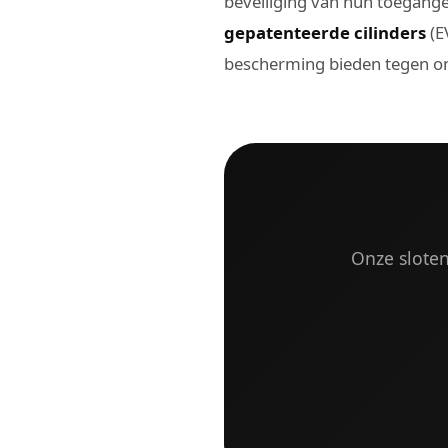
beveiliging van hun toegange
gepatenteerde cilinders
(E
bescherming bieden tegen on
Onze sloten