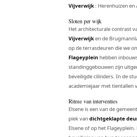
Vijverwijk
: Herenhuizen en 
Sloten per wijk
Het architecturale contrast v
Vijverwijk
en de Brugmannl
op de terrasdeuren die we o
Flageyplein
hebben inbouwslo
standinggebouwen zijn uitg
beveiligde cilinders. In de s
academiejaar met tientallen 
Ritme van interventies
Elsene is een van de gemeen
piek van
dichtgeklapte deu
Elsene of op het Flageyplein.