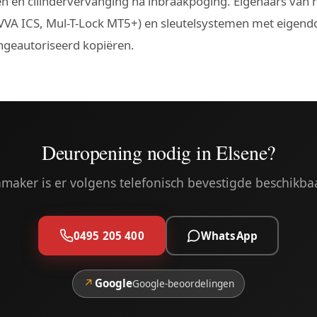
n en cilindervervanging na inbraakpoging. Eigenaars van 
VVA ICS, Mul-T-Lock MT5+) en sleutelsystemen met eigen
geautoriseerd kopiëren.
Deuropening nodig in Elsene?
maker is er volgens telefonisch bevestigde beschikba
0495 205 400
WhatsApp
↗
Google
Google-beoordelingen