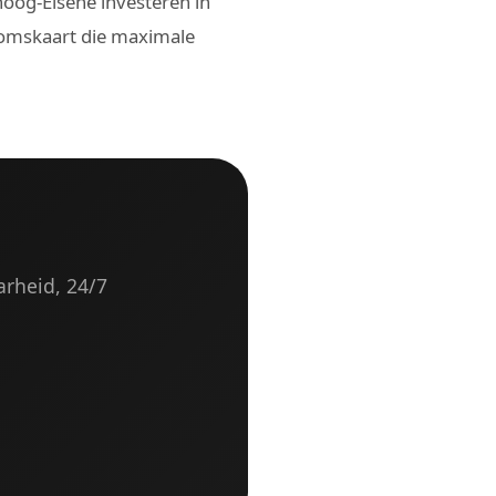
hoog-Elsene investeren in
domskaart die maximale
arheid, 24/7