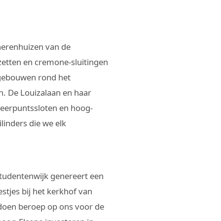
 herenhuizen van de
etten en cremone-sluitingen
-gebouwen rond het
n. De Louizalaan en haar
meerpuntssloten en hoog-
linders die we elk
tudentenwijk genereert een
estjes bij het kerkhof van
 doen beroep op ons voor de