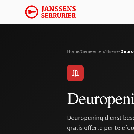
Home
/
Gemeenten
/
Elsene
/
Deuro
Deuropeni
Deuropening dienst besch
gratis offerte per telefo