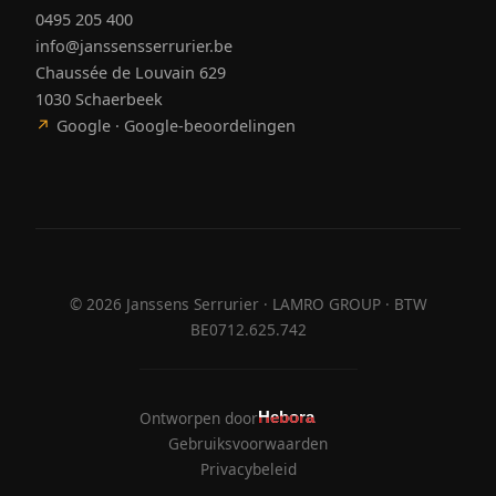
0495 205 400
info@janssensserrurier.be
Chaussée de Louvain 629
1030 Schaerbeek
↗
Google · Google-beoordelingen
©
2026
Janssens Serrurier · LAMRO GROUP · BTW
BE0712.625.742
Ontworpen door
Hebora
Hebora
Gebruiksvoorwaarden
Privacybeleid