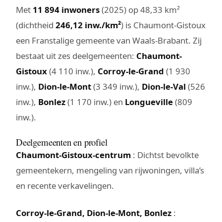
Met
11 894 inwoners
(2025) op 48,33 km²
(dichtheid
246,12 inw./km²
) is Chaumont-Gistoux
een Franstalige gemeente van Waals-Brabant. Zij
bestaat uit zes deelgemeenten:
Chaumont-
Gistoux
(4 110 inw.),
Corroy-le-Grand
(1 930
inw.),
Dion-le-Mont
(3 349 inw.),
Dion-le-Val
(526
inw.),
Bonlez
(1 170 inw.) en
Longueville
(809
inw.).
Deelgemeenten en profiel
Chaumont-Gistoux-centrum
: Dichtst bevolkte
gemeentekern, mengeling van rijwoningen, villa’s
en recente verkavelingen.
Corroy-le-Grand, Dion-le-Mont, Bonlez
: