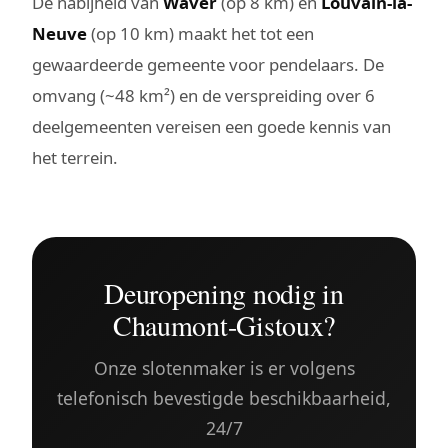
De nabijheid van
Waver
(op 8 km) en
Louvain-la-
Neuve
(op 10 km) maakt het tot een
gewaardeerde gemeente voor pendelaars. De
omvang (~48 km²) en de verspreiding over 6
deelgemeenten vereisen een goede kennis van
het terrein.
Deuropening nodig in
Chaumont-Gistoux?
Onze slotenmaker is er volgens
telefonisch bevestigde beschikbaarheid,
24/7