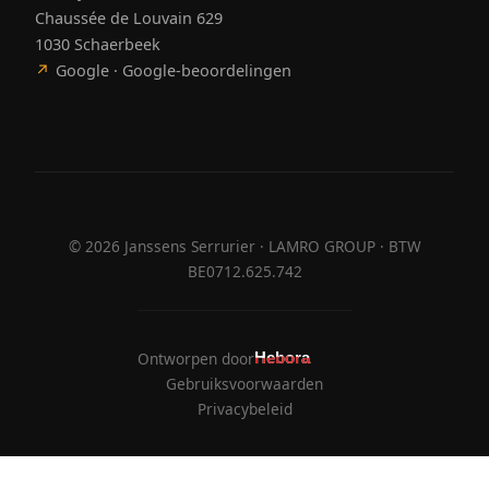
Chaussée de Louvain 629
1030 Schaerbeek
↗
Google · Google-beoordelingen
©
2026
Janssens Serrurier · LAMRO GROUP · BTW
BE0712.625.742
Ontworpen door
Hebora
Hebora
Gebruiksvoorwaarden
Privacybeleid