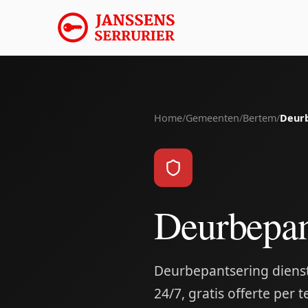
Home
/
Gemeenten
/
Bertem
/
Deur
Deurbepan
Deurbepantsering dienst 
24/7, gratis offerte per t