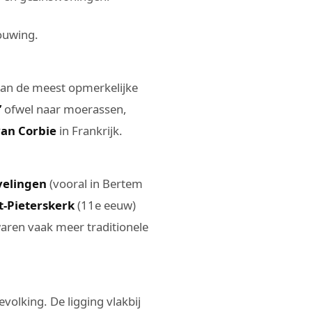
ouwing.
van de meest opmerkelijke
”
ofwel naar moerassen,
van Corbie
in Frankrijk.
avelingen
(vooral in Bertem
-Pieterskerk
(11e eeuw)
aren vaak meer traditionele
volking. De ligging vlakbij