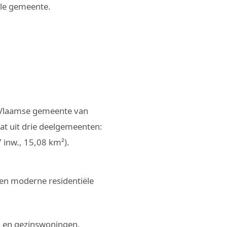
ele gemeente.
n Vlaamse gemeente van
at uit drie deelgemeenten:
 inw., 15,08 km²).
 en moderne residentiële
s en gezinswoningen.