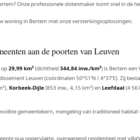
ertem? Onze professionele slotenmaker komt snel in de h
 uw woning in Bertem met onze versterkingsoplossingen.
meenten aan de poorten van Leuven
 op
29,99 km²
(dichtheid
344,84 inw./km²
) is Bertem ee
dissement Leuven (coördinaten 50°51’N / 4°37’E). Zij besta
m²),
Korbeek-Dijle
(853 inw., 4,15 km²) en
Leefdaal
(4 567
bevolkte gemeentekern, mengeling van traditioneel habitat
ente qua oppervlakte, overwegend residentieel met villa’