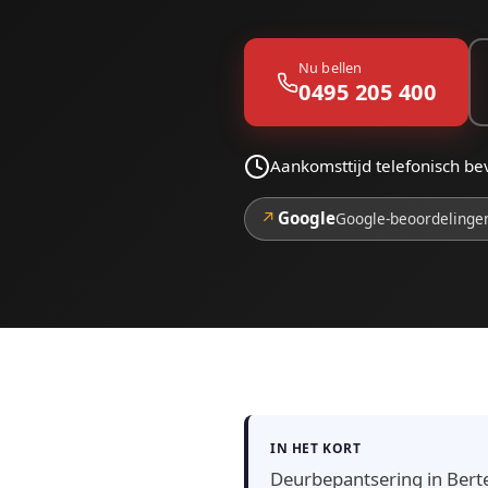
Nu bellen
0495 205 400
Aankomsttijd telefonisch be
↗
Google
Google-beoordelinge
IN HET KORT
Deurbepantsering in Bert