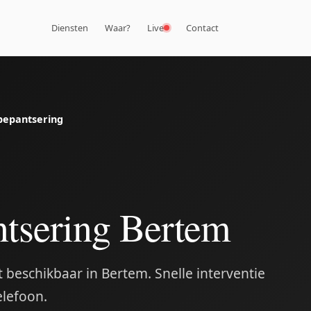
Diensten
Waar?
Live
Contact
bepantsering
tsering Bertem
beschikbaar in Bertem. Snelle interventie
elefoon.