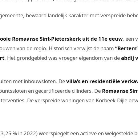
lgemeente, bewaard landelijk karakter met verspreide beb
ooie Romaanse Sint-Pieterskerk uit de 11e eeuw
, een 
ouwen van de regio. Historisch verwijst de naam
“Bertem
rt
. Het grondgebied was vroeger eigendom van de
abdij 
uizen met inbouwsloten. De
villa’s en residentiële verk
untssloten en gecertificeerde cilinders. De
Romaanse Sint
nterventies. De verspreide woningen van Korbeek-Dijle bew
3,25 % in 2022) weerspiegelt een actieve en welgestelde be