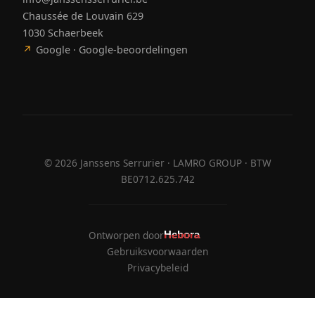
Chaussée de Louvain 629
1030 Schaerbeek
↗
Google · Google-beoordelingen
©
2026
Janssens Serrurier · LAMRO GROUP · BTW
BE0712.625.742
Ontworpen door
Hebora
Hebora
Gebruiksvoorwaarden
Privacybeleid