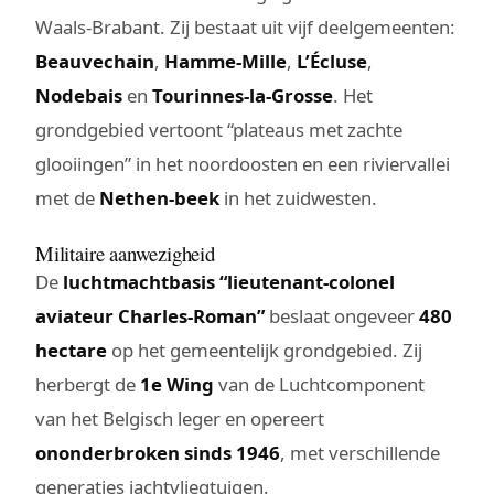
Waals-Brabant. Zij bestaat uit vijf deelgemeenten:
Beauvechain
,
Hamme-Mille
,
L’Écluse
,
Nodebais
en
Tourinnes-la-Grosse
. Het
grondgebied vertoont “plateaus met zachte
glooiingen” in het noordoosten en een riviervallei
met de
Nethen-beek
in het zuidwesten.
Militaire aanwezigheid
De
luchtmachtbasis “lieutenant-colonel
aviateur Charles-Roman”
beslaat ongeveer
480
hectare
op het gemeentelijk grondgebied. Zij
herbergt de
1e Wing
van de Luchtcomponent
van het Belgisch leger en opereert
ononderbroken sinds 1946
, met verschillende
generaties jachtvliegtuigen.