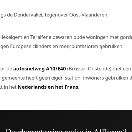
ngs de Dendervallei, tegenover Oost-Vlaanderen.
Hekelgem en Teralfene bewaren oude woningen met gordelsl
ngen Europese cilinders en meerpuntssloten gebruiken.
oor de
autosnelweg A10/E40
(Brussel–Oostende) met een ei
e gemeente heeft geen eigen station: inwoners gebruiken d
t in het
Nederlands en het Frans
.
Deurbepantsering nodig in Affligem?