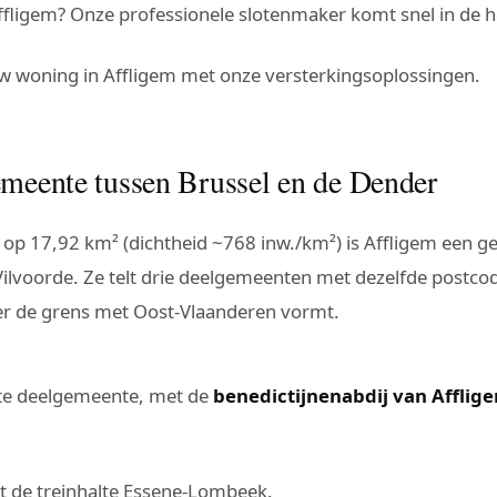
ffligem? Onze professionele slotenmaker komt snel in de 
uw woning in Affligem met onze versterkingsoplossingen.
emeente tussen Brussel en de Dender
 op 17,92 km² (dichtheid ~768 inw./km²) is Affligem een 
Vilvoorde. Ze telt drie deelgemeenten met dezelfde postc
er de grens met Oost-Vlaanderen vormt.
kte deelgemeente, met de
benedictijnenabdij van Afflig
et de treinhalte Essene-Lombeek.