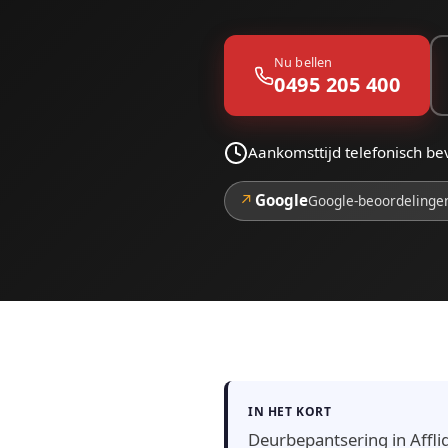
Nu bellen
0495 205 400
Aankomsttijd telefonisch bev
↗
Google
Google-beoordelinge
IN HET KORT
Deurbepantsering in Affli