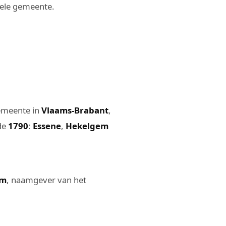
hele gemeente.
gemeente in
Vlaams-Brabant
,
ode
1790
:
Essene
,
Hekelgem
em
, naamgever van het