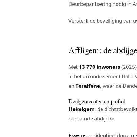
Deurbepantsering nodig in A
Versterk de beveiliging van 
Affligem: de abdijg
Met
13 770 inwoners
(2025)
in het arrondissement Halle-
en
Teralfene
, waar de Dend
Deelgemeenten en profiel
Hekelgem
: de dichtstbevol
beroemde abdijbier.
Essene
: residentieel dorp m