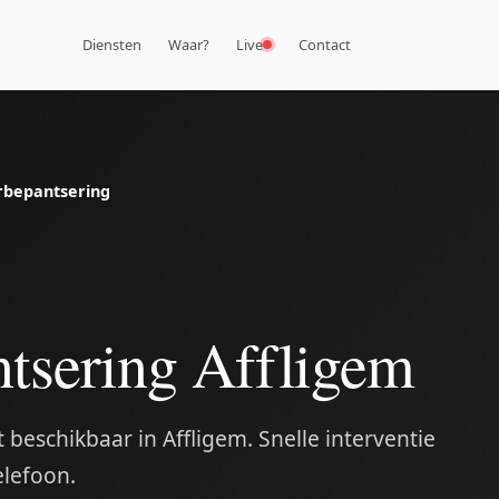
Diensten
Waar?
Live
Contact
bepantsering
tsering Affligem
beschikbaar in Affligem. Snelle interventie
elefoon.