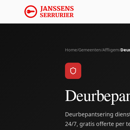
Home
/
Gemeenten
/
Affligem
/
Deur
Deurbepan
Deurbepantsering dienst 
24/7, gratis offerte per t