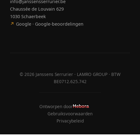
info@janssensserrurier.be
Chaussée de Louvain 629
1030 Schaerbeek
↗
Google · Google-beoordelingen
©
2026
Janssens Serrurier · LAMRO GROUP · BTW
BE0712.625.742
Ontworpen door
Hebora
Hebora
Gebruiksvoorwaarden
Privacybeleid