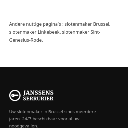
Andere nuttige pagina's :
slotenmaker Brussel
,
slotenmaker Linkebeek
,
slotenmaker Sint-
Genesius-Rode
.
Uw slotenmaker in Brussel sinds meerdere
jaren. 24/7 beschikbaar voor al uw
noodgevallen.