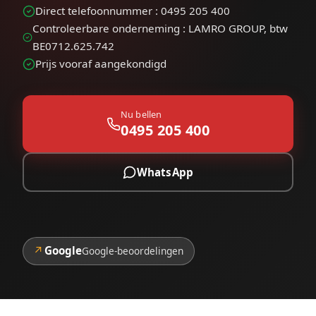
Direct telefoonnummer : 0495 205 400
Controleerbare onderneming : LAMRO GROUP, btw
BE0712.625.742
Prijs vooraf aangekondigd
Nu bellen
0495 205 400
WhatsApp
↗
Google
Google-beoordelingen