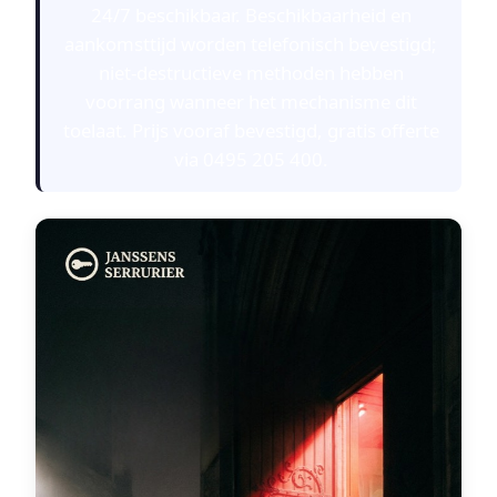
24/7 beschikbaar. Beschikbaarheid en
aankomsttijd worden telefonisch bevestigd;
niet-destructieve methoden hebben
voorrang wanneer het mechanisme dit
toelaat. Prijs vooraf bevestigd, gratis offerte
via 0495 205 400.