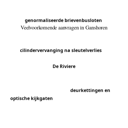
De appartementsgebouwen langs de Jetselaan
beschikken over interfoonsystemen en
genormaliseerde brievenbusloten
.
Veelvoorkomende aanvragen in Ganshoren
Als rustige, residentiële gemeente genereert
Ganshoren voornamelijk aanvragen voor
cilindervervanging na sleutelverlies
en
verbetering van de beveiliging van voordeuren.
Gezinnen in de wijk
De Riviere
en rond het Koning
Boudewijnpark vragen ons regelmatig om de
achtertoegangen van hun woningen te beveiligen.
We installeren ook vaak
deurkettingen en
optische kijkgaten
voor oudere bewoners die de
toegang tot hun woning willen controleren. De
nabijheid van de Basiliek van Koekelberg trekt ook
enkele buurthandels aan die ons inschakelen voor