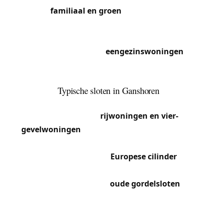
met een
familiaal en groen
karakter. Dicht bij de
Basiliek van Koekelberg biedt het een aangename
leefomgeving met huizen en groene ruimtes.
We komen vooral voor
eengezinswoningen
die
beveiliging, slotvervanging of noodopeningen
nodig hebben.
Typische sloten in Ganshoren
Het residentiële park van Ganshoren bestaat
voornamelijk uit
rijwoningen en vier-
gevelwoningen
gebouwd tussen 1930 en 1970.
Deze woningen zijn over het algemeen uitgerust
met inbouwsloten met
Europese cilinder
van
30/30 of 35/35 mm. In de straten nabij de Keizer
Karellaan vindt men nog
oude gordelsloten
voor
voordeuren in de interbellumhuizen, die we vaak
vervangen door veiligere profielcilindersystemen.