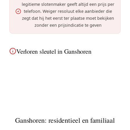
legitieme slotenmaker geeft altijd een prijs per
telefoon. Weiger resoluut elke aanbieder die
zegt dat hij het eerst ter plaatse moet bekijken
zonder een prijsindicatie te geven
Verloren sleutel in Ganshoren
Sleutel verloren of gestolen in Ganshoren? Niet-
destructieve methoden hebben voorrang
wanneer het mechanisme dit toelaat; indien nodig
volgt installatie van een nieuwe beveiligde cilinder
in uw huizen met tuin en kleine gebouwen.
Ganshoren: residentieel en familiaal
Ganshoren is een kleine residentiële gemeente