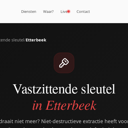
Diensten
Waar?
Live
Contact
tende sleutel
/
Etterbeek
Vastzittende sleutel
in Etterbeek
n draait niet meer? Niet-destructieve extractie heeft v