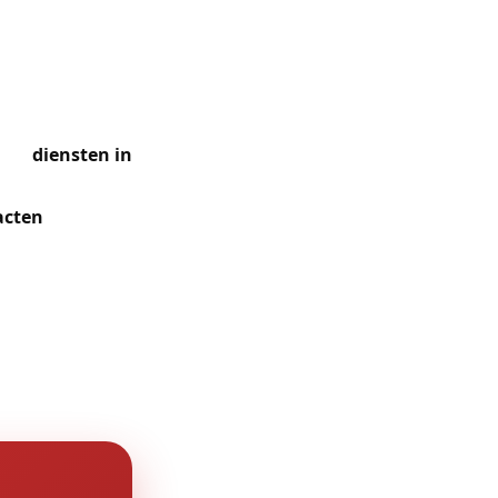
koten nabij de
e we frequent
naar
diensten in
n in
acten
den het
 op de avond.
erbeek
t