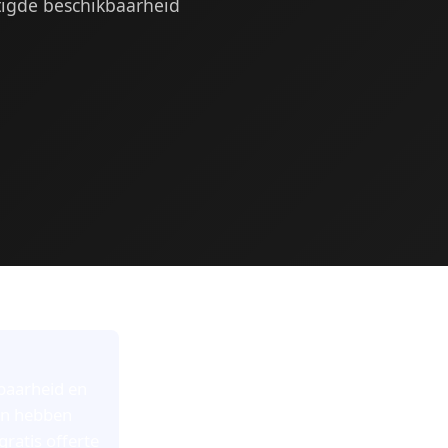
tigde beschikbaarheid
kbaarheid en
en hebben
ratis offerte