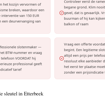
Controleer eerst de rame
n het kozijn vervormen of
begane grond. Klim nooit
isme breken, waardoor een
gevel, dat is gevaarlijk. 
 interventie van 150 EUR
buurman of hij kan kijken
in een deurvervanging van
balkon of raam
Vraag een offerte voorda
ofessionele slotenmaker —
begint. Een legitieme slo
 het BTW-nummer en vraag
altijd een prijs per telef
r telefoon VOORDAT hij
resoluut elke aanbieder di
erieuze professional geeft
het eerst ter plaatse moe
ndicatief tarief
zonder een prijsindicatie
e sleutel in Etterbeek