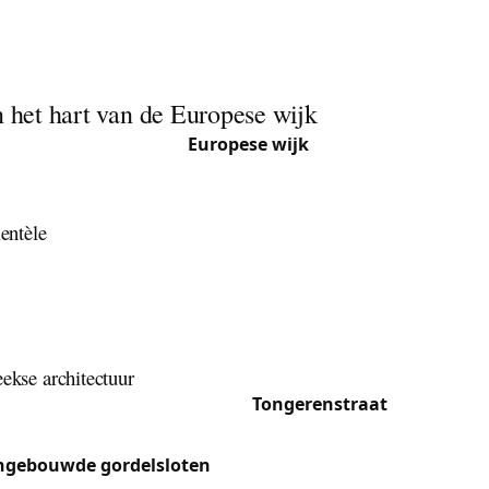
erd in het slot in Etterbeek? Extractie zonder uw slot of sle
nterventie in alle Haussmann-gebouwen en moderne residen
n het hart van de Europese wijk
op het kruispunt van de
Europese wijk
en geliefde woonzone
 Jourdanplein en de omgeving van ULB/VUB trekt de gemeen
udenten en gezinnen aan.
ientèle
: Europese ambtenaren, vraag naar hoog-beveiligde sloten.
e probleemloos bedienen.
 Levendige wijk, mix van appartementen. Veel deuropening
ingen.
eekse architectuur
 straten van Etterbeek rond de
Tongerenstraat
en de Ouder
-gebouwen en herenhuizen uit 1900-1930 met massief hou
ngebouwde gordelsloten
en messing beslag. De moderne r