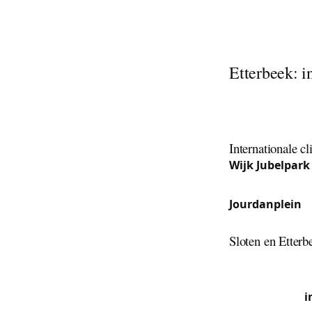
Sleutel geblokke
beschadigen. I
Etterbeek: i
Etterbeek ligt 
Jubelpark, het
ambtenaren, st
Internationale cl
Wijk Jubelpark
clientèle die w
Jourdanplein
:
cilindervervang
Sloten en Etterb
De residentiële
mooie Art Deco
uitgerust met
i