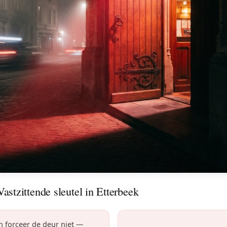
astzittende sleutel in Etterbeek
en forceer de deur niet —