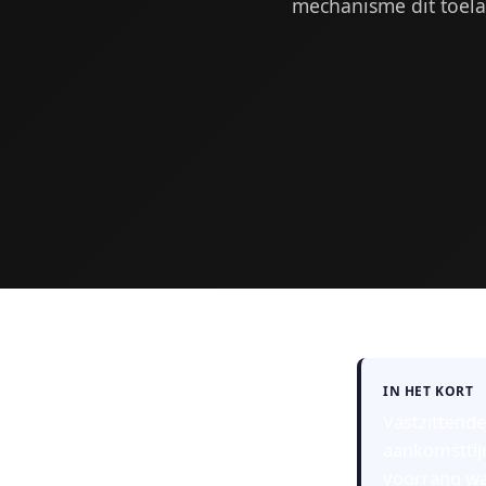
mechanisme dit toela
IN HET KORT
Vastzittende
aankomsttij
voorrang wan