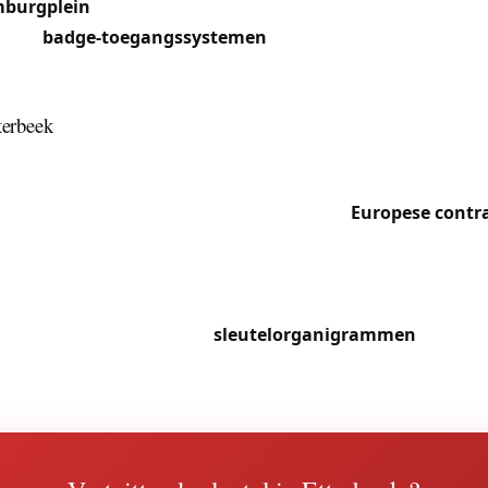
burgplein
en Schuman beschikken over hoog-beveiligde
en en
badge-toegangssystemen
. De studio’s en studenten
 doorgaans uitgerust met standaard Europese cilinders di
terbeek
ale karakter van de gemeente impliceert een sterke vraag 
nelle interventies voor diplomaten en Europese ambtenare
 De frequente verhuizingen verbonden met
Europese contr
ontinue stroom cilinderwissels. Rond het Jourdanplein lei
leven en de vele restaurants tot dichtgeklapte deuren laat
de-eigendommen van de Tervurenlaan aan de kant van Ett
 het beheer van volledige
sleutelorganigrammen
toe, me
de toegang voor bewoners, conciërges en dienstverleners.