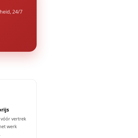
heid, 24/7
rijs
 vóór vertrek
het werk
.