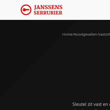
Home
/
Noodgevallen
/
Vastzit
Sleutel zit vast e