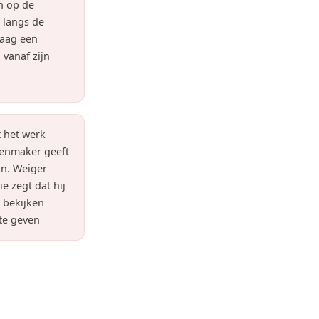
n op de
 langs de
Vraag een
 vanaf zijn
t het werk
tenmaker geeft
oon. Weiger
e zegt dat hij
t bekijken
 te geven