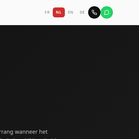
FR
NL
EN
DE
oorrang wanneer het