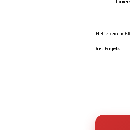
rond het
Luxem
meerpuntsslot
ULB en VUB zijn
vervangen.
Het terrein in Et
Het internation
het Engels
en s
noodsituaties.
genereren een c
bruisende nacht
De standing me
vertrouwen ons
gedifferentieer