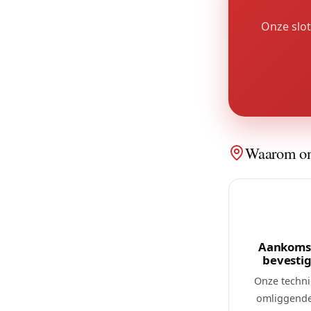
Onze slot
Waarom ons
Aankomst
bevesti
Onze techni
omliggende