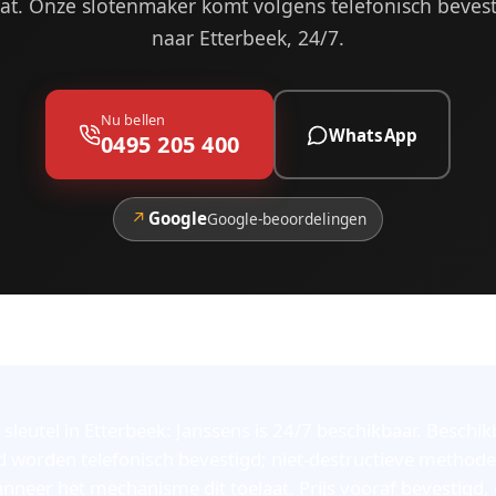
at. Onze slotenmaker komt volgens telefonisch beves
naar Etterbeek, 24/7.
Nu bellen
WhatsApp
0495 205 400
↗
Google
Google-beoordelingen
 sleutel in Etterbeek: Janssens is 24/7 beschikbaar. Beschi
d worden telefonisch bevestigd; niet-destructieve method
neer het mechanisme dit toelaat. Prijs vooraf bevestigd, g