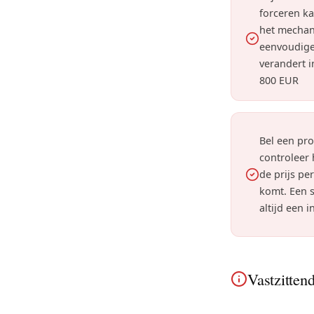
forceren ka
het mechan
eenvoudige
verandert 
800 EUR
Bel een pr
controleer
de prijs pe
komt. Een s
altijd een i
Vastzittend