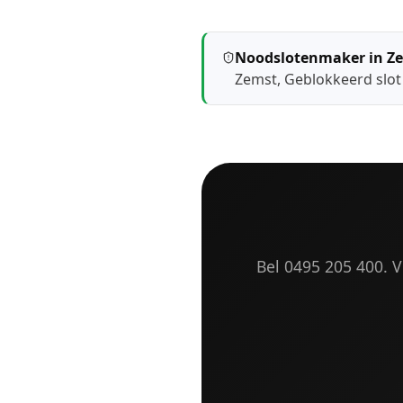
Noodslotenmaker in Z
Zemst
,
Geblokkeerd slo
Bel 0495 205 400. Vr