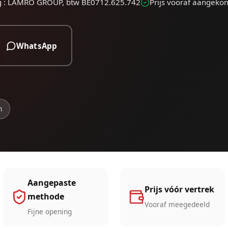
g : LAMRO GROUP, btw BE0712.625.742
Prijs vooraf aangeko
WhatsApp
n
Aangepaste
Prijs vóór vertrek
methode
Vooraf meegedeeld
Fijne opening