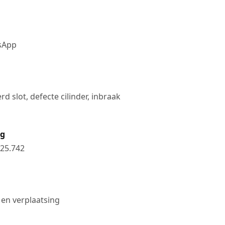
tsApp
d slot, defecte cilinder, inbraak
ng
25.742
 en verplaatsing