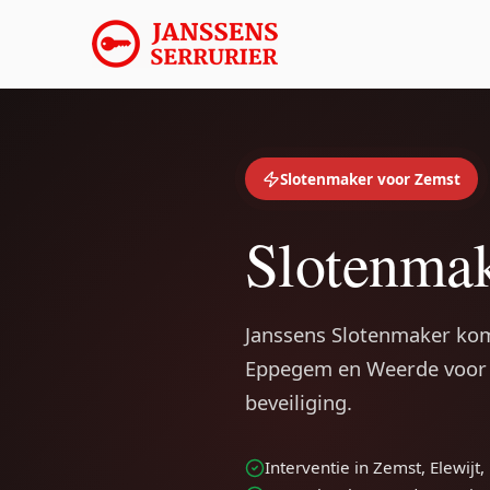
Slotenmaker voor Zemst
Slotenmak
Janssens Slotenmaker komt
Eppegem en Weerde voor 
beveiliging.
Interventie in Zemst, Elewij