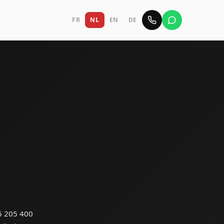
FR
NL
EN
DE
5 205 400