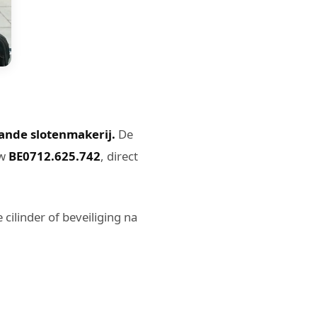
ande slotenmakerij.
De
tw
BE0712.625.742
, direct
cilinder of beveiliging na