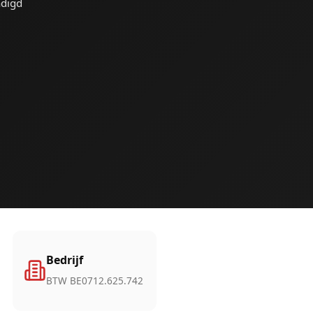
ndigd
Bedrijf
BTW BE0712.625.742