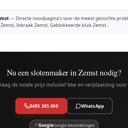
emst
— Directe noodpagina’s voor de meest gezochte prob
t Zemst
,
Inbraak Zemst
,
Geblokkeerde kluis Zemst
.
Nu een slotenmaker in Zemst nodig?
aag de totale prijs inclusief btw en verplaatsing voor 
0495 205 400
WhatsApp
↗
Google
Google-beoordelingen