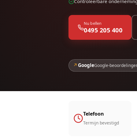
Controleerbare ondernemin
Nu bellen
0495 205 400
↗
Google
Google-beoordelinge
Telefoon
Termijn bevestigd