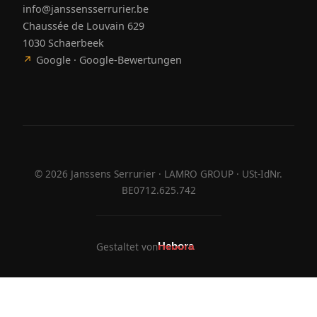
info@janssensserrurier.be
Chaussée de Louvain 629
1030 Schaerbeek
↗
Google · Google-Bewertungen
©
2026
Janssens Serrurier · LAMRO GROUP · USt-IdNr.
BE0712.625.742
Gestaltet von
Hebora
Hebora