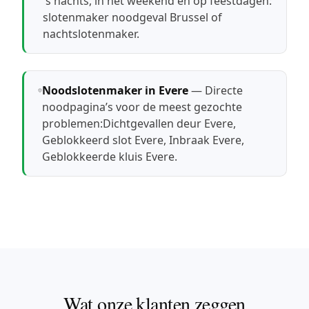
's nachts, in het weekend en op feestdagen:
slotenmaker noodgeval Brussel
of
nachtslotenmaker
.
Noodslotenmaker in Evere
— Directe
noodpagina’s voor de meest gezochte
problemen:
Dichtgevallen deur Evere
,
Geblokkeerd slot Evere
,
Inbraak Evere
,
Geblokkeerde kluis Evere
.
Wat onze klanten zeggen