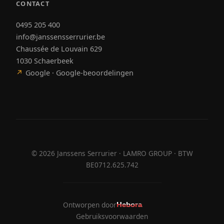
CONTACT
0495 205 400
info@janssensserrurier.be
Chaussée de Louvain 629
1030 Schaerbeek
↗
Google · Google-beoordelingen
©
2026
Janssens Serrurier · LAMRO GROUP · BTW
BE0712.625.742
Ontworpen door
Hebora
Hebora
Gebruiksvoorwaarden