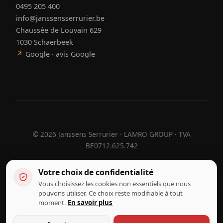
0495 205 400
info@janssensserrurier.be
Chaussée de Louvain 629
1030 Schaerbeek
↗
Google · avis Google
©
2026
Janssens Serrurier · LAMRO GROUP · TVA
BE0712.625.742
Votre choix de confidentialité
Vous choisissez les cookies non essentiels que nous
Conçu par
Hebora
Hebora
pouvons utiliser. Ce choix reste modifiable à tout
Conditions d'utilisation
moment.
En savoir plus
Politique de confidentialité
Gérer les cookies