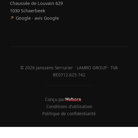
Chaussée de Louvain 629
1030 Schaerbeek
↗
Google · avis Google
©
2026
Janssens Serrurier · LAMRO GROUP · TVA
BE0712.625.742
Conçu par
Hebora
Hebora
Conditions d'utilisation
Politique de confidentialité