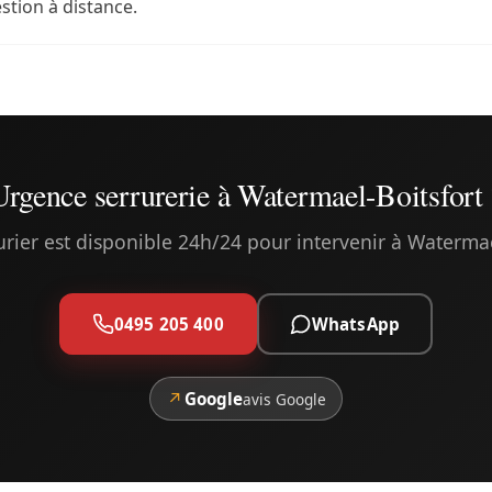
stion à distance.
Urgence serrurerie à Watermael-Boitsfort 
urier est disponible 24h/24 pour intervenir à Watermae
0495 205 400
WhatsApp
↗
Google
avis Google