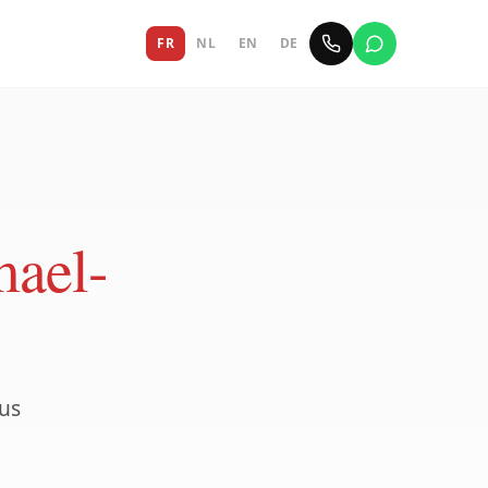
FR
NL
EN
DE
ael-
us