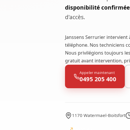
disponibilité confirmé
d'accès.
Janssens Serrurier intervient
téléphone. Nos techniciens co
Nous privilégions toujours le
gratuit avant intervention, p
Appeler maintenant
0495 205 400
1170 Watermael-Boitsfort
↗
Google
avis Google