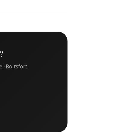
?
l-Boitsfort