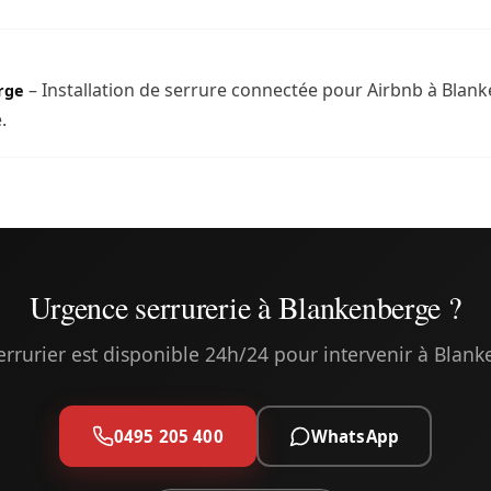
– Installation de serrure connectée pour Airbnb à Blank
rge
.
Urgence serrurerie à Blankenberge ?
errurier est disponible 24h/24 pour intervenir à Blan
0495 205 400
WhatsApp