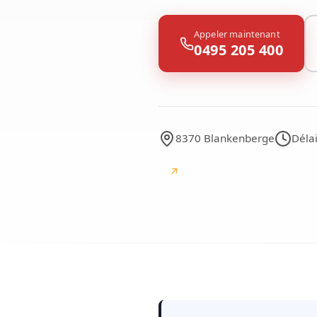
Appeler maintenant
0495 205 400
8370 Blankenberge
Déla
↗
Google
avis Google